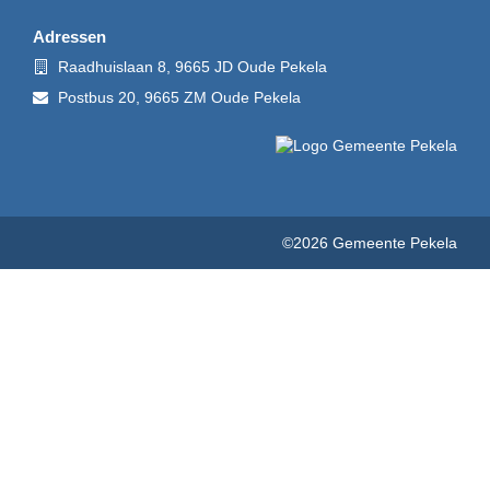
mail
Adressen
Bezoekadres
Raadhuislaan 8, 9665 JD Oude Pekela
Postadres
Postbus 20, 9665 ZM Oude Pekela
©2026 Gemeente Pekela